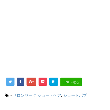
B!
LINEへ送る
-
サロンワーク
ショートヘア
,
ショートボブ