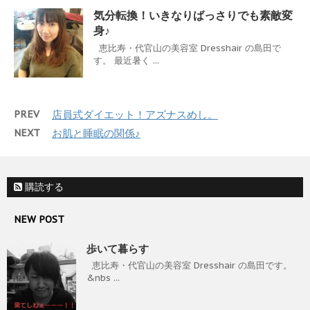
気分転換！いきなりばっさりでも素敵変
身♪
恵比寿・代官山の美容室 Dresshair の島田で
す。 最近暑く ...
PREV
店員式ダイエット！アズナスめし。
NEXT
お肌と睡眠の関係♪
購読する
NEW POST
歩いて暮らす
恵比寿・代官山の美容室 Dresshair の島田です。
&nbs ...